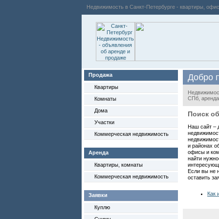
Недвижимость в Санкт-Петербурге - квартиры, офи
Продажа
Добро 
Квартиры
Недвижимост
СПб, аренда
Комнаты
Дома
Поиск о
Участки
Наш сайт – 
недвижимост
Коммерческая недвижимость
недвижимос
и районах об
офисы
и ком
Аренда
найти нужно
Квартиры, комнаты
интересующи
Если вы не 
Коммерческая недвижимость
оставить зая
Как 
Заявки
Куплю