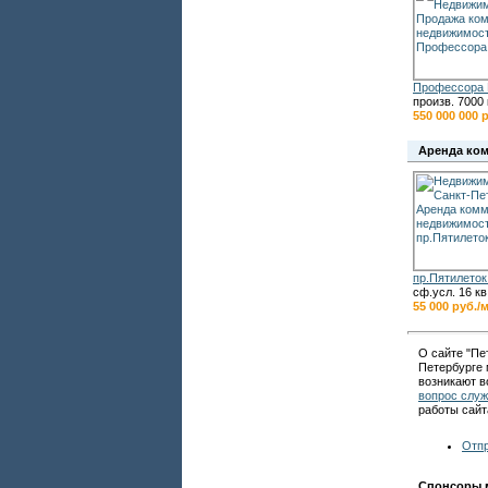
Профессора 
произв. 7000 
550 000 000 
Аренда ко
пр.Пятилеток
сф.усл. 16 кв
55 000 руб./
О сайте "
Пе
Петербурге
возникают в
вопрос служ
работы сайт
Отпр
Спонсоры 