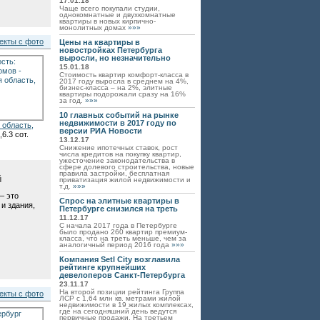
17.01.18
Чаще всего покупали студии,
однокомнатные и двухкомнатные
квартиры в новых кирпично-
монолитных домах
»»»
екты с фото
Цены на квартиры в
новостройках Петербурга
выросли, но незначительно
15.01.18
Стоимость квартир комфорт-класса в
2017 году выросла в среднем на 4%,
бизнес-класса – на 2%, элитные
квартиры подорожали сразу на 16%
за год.
»»»
10 главных событий на рынке
недвижимости в 2017 году по
 область,
версии РИА Новости
,6.3 сот.
13.12.17
Снижение ипотечных ставок, рост
числа кредитов на покупку квартир,
ужесточение законодательства в
сфере долевого строительства, новые
правила застройки, бесплатная
й
приватизация жилой недвижимости и
т.д.
»»»
–
это
Спрос на элитные квартиры в
и здания,
Петербурге снизился на треть
11.12.17
С начала 2017 года в Петербурге
было продано 260 квартир премиум-
класса, что на треть меньше, чем за
аналогичный период 2016 года
»»»
Компания Setl City возглавила
рейтинге крупнейших
девелоперов Санкт-Петербурга
23.11.17
На второй позиции рейтинга Группа
екты с фото
ЛСР с 1,64 млн кв. метрами жилой
недвижимости в 19 жилых комплексах,
где на сегодняшний день ведутся
первичные продажи. На третьем