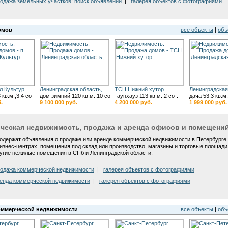
одажа земельных участков: поиск объявлений
|
галерея объектов с фотографиями
омов
все объекты
|
объ
ул Культур
Ленинградская область,
ТСН Нижний хутор
Ленинградская
 кв.м.,3.4 со
дом зимний 120 кв.м.,10 со
таунхауз 113 кв.м.,2 сот.
дача 53.3 кв.м.
.
9 100 000 руб.
4 200 000 руб.
1 999 000 руб.
ческая недвижимость, продажа и аренда офисов и помещени
одержат объявления о продаже или аренде
коммерческой недвижимости в Петербурге
изнес-центрах, помещения под склад или производство, магазины и торговые площади 
ругие нежилые помещения в СПб и Ленинградской области.
одажа коммерческой недвижимости
|
галерея объектов с фотографиями
енда коммерческой недвижимости
|
галерея объектов с фотографиями
оммерческой недвижимости
все объекты
|
объ