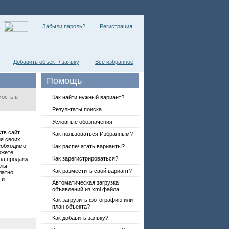
Забыли пароль?
Регистрация
ь
Добавить объект / заявку
Всё избранное
Помощь
мость в
Как найти нужный вариант?
Результаты поиска
Условные обозначения
тв сайт
Как пользоваться Избранным?
я своих
необходимо
Как распечатать варианты?
ожете
Как зарегистрироваться?
на продажу
елы
Как разместить свой вариант?
латно
 и
Автоматическая загрузка
объявлений из xml файла
Как загрузить фотографию или
план объекта?
Как добавить заявку?