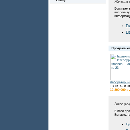
Сниму
Жилая 
Если вам 
воспользу
информаци
Пр
Пр
Продажа к
Лабораторны
1 к.кв. 42.8 к
12 800 000 р
Загоро
В базе пр
Вы можете
Пр