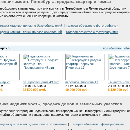
недвижимость Петербурга, продажа квартир и комнат
необходимо купить квартиру или комнату в Петербурге или Ленинградской области
–
йтесь поиском в данном разделе. Здесь представлены объявления о
продаже квартир
я об объектах и цены на квартиры и комнаты.
одажа квартир: поиск по базе объявлений
|
галерея объектов с фотографиями
одажа комнат: поиск по базе объявлений
|
галерея объектов с фотографиями
вартир
все объекты
|
объ
й пр 23
пр. Просвещения 43 лит
переулок Пирогова 17
Танкиста Хрус
в.м.
2 к.кв. 56.5 кв.м.
2 к.кв. 64 кв.м.
2 к.кв. 43.8 кв.
уб.
22 500 000 руб.
19 000 000 руб.
8 120 000 руб.
дная недвижимость, продажа домов и земельных участков
едставлена загородная недвижимость пригородов Санкт-Петербурга и Ленинградской о
 найти объявления и узнать цены на дома,
коттеджи
и земельные участки.
одажа домов и коттеджей: поиск объявлений
|
галерея объектов с фотографиями