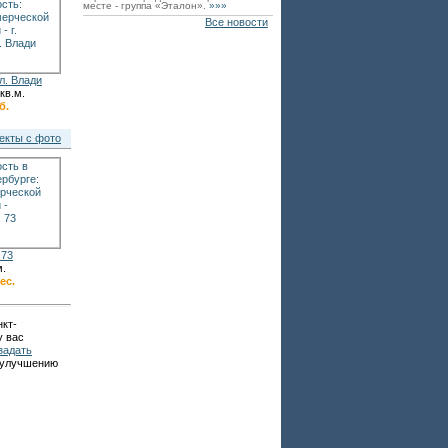
месте - группа «Эталон».
»»»
Все новости
л. Влади
кв.м.
б.
екты с фото
 73
м.
ес.
кт-
у вас
задать
о улучшению