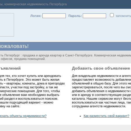
сы, коммерческая недвижимость Петербурга
Логин:
Пароль:
запомнит
пожаловать!
ь Петербург : продажа и аренда квартир в Санкт-Петербурге. Коммерческая недвижи
 офисов, продажа помещений.
бъявлений
Добавить свое объявление
для тех, кто хочет купить или арендовать
Для владельцев недвижимости и агентс
ь в Петербурге
. Это может быть жилая
предоставляет возможность добавлени
ть –
квартиры
,
комнаты
,
дома
в пригородах
объявлений в общую базу. Для этого 
ласти, участки под застройку, а так же
зарегистрироваться, после чего вы см
мерческие помещения. Для того, чтобы
добавить объявления о недвижимости 
е объявление вам необходимо выбрать
или в аренду в соответствующие разд
й раздел и воспользоваться поиском.
каталога. Нашим сервисом могут бесп
нашли подходящий вариант - можно
воспользоваться как частные лица, так
вку на сайте.
сотрудники агентств недвижимости.
искать объекты недвижимости?
Как разместить свой вариант?