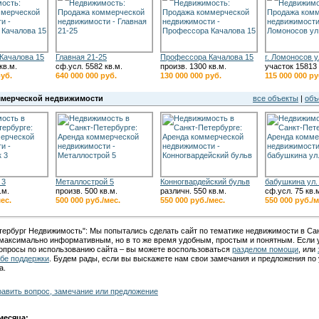
Качалова 15
Главная 21-25
Профессора Качалова 15
г. Ломоносов у
кв.м.
сф.усл. 5582 кв.м.
произв. 1300 кв.м.
участок 15813 
руб.
640 000 000 руб.
130 000 000 руб.
115 000 000 ру
ммерческой недвижимости
все объекты
|
объ
 3
Металлострой 5
Конногвардейский бульв
бабушкина ул.
.м.
произв. 500 кв.м.
различн. 550 кв.м.
сф.усл. 75 кв.
мес.
500 000 руб./мес.
550 000 руб./мес.
550 000 руб./м
тербург Недвижимость
": Мы попытались сделать сайт по тематике
недвижимости в Сан
максимально информативным, но в то же время удобным, простым и понятным. Если 
опросы по использованию сайта – вы можете воспользоваться
разделом помощи
, или
бе поддержки
. Будем рады, если вы выскажете нам свои замечания и предложения п
а.
авить вопрос, замечание или предложение
месяца: