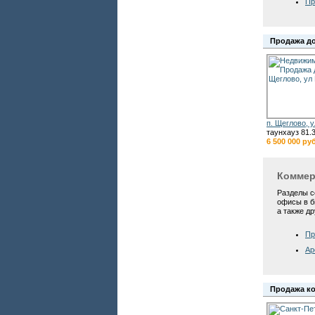
Пр
Продажа д
п. Щеглово, 
таунхауз 81.3
6 500 000 руб
Коммер
Разделы с
офисы в б
а также д
Пр
Ар
Продажа к