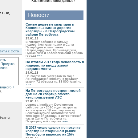
Как изменить свои данные?
 в СПб
,
Новости
Самые дешевые квартиры в
Колпино, а самые дорогие
квартиры - в Петроградском
районе Петербурга
29.01.18
В пятерку районов с самыми
недорогими квартирами в Санкт-
Петербурге вошли также
Петродворцовый, Кронштадтский,
екты с фото
Пушкинский и Красносельский районы
города
»»»
По итогам 2017 года Ленобласть в
лидерах по вводу жилой
недвижимости
24.01.18
По подсчетам экспертов за год в
Ленинградской области в продажу
вышли 72 объекта на 33 800 квартир
»»»
тицкого 7
На Петроградке построят жилой
м.
дом на 20 квартир вместо
неиспользуемой АТС
22.01.18
Legenda Intelligent Development
собирается к 2020 году построить
жилой дом на 20 квартир вместо
неиспользуемой автоматической
телефонной станции в исторической
бласти.
части Санкт-Петербурга на
Петроградской стороне
»»»
В 2017 число сделок по покупке
квартир на вторичном рынке
Петербурга выросло на 15%