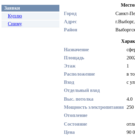
Место
Заявки
Город
Санкт-П
Куплю
Адрес
г.Выборг
Сниму
Район
Выборг
Харак
Назначение
сфе
Площадь
200
Этаж
1
Расположение
в т
Вход
с у
Отдельный вход
Выс. потолка
4.0
Мощность электропитания
250
Отопление
Состояние
отл
Цена
90 