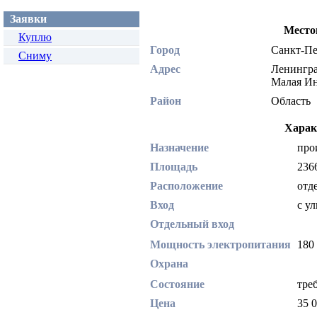
Заявки
Место
Куплю
Город
Санкт-П
Сниму
Адрес
Ленингра
Малая И
Район
Область
Харак
Назначение
про
Площадь
236
Расположение
отд
Вход
с у
Отдельный вход
Мощность электропитания
180
Охрана
Состояние
тре
Цена
35 