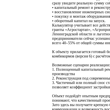
сразу увидите реальную сумму соб
• капитальный ремонт и реконстр
• восстановление инженерных сис
• покупку и монтаж оборудования
• оборотный капитал на запуск.
Калькулятор учитывает все дейс
гранты «Агростартап», «Агропро
Ленинградской области и льготно
предприниматели сейчас успешно 
всего 40–55% от общей суммы ин
К объекту прилагается готовый б
комбикормов (версия 6) с расчёто
Возможные сценарии реализации
1. Полноценный капитальный ре
производства
2. Реконструкция под современны
3. Частичный или полный снос ст
позволяет коэффициент застройки
Объект подойдёт опытным предпр
понимают, что качественный прое
Зато здесь вы получаете крепкую 
коммуникации и возможность вос