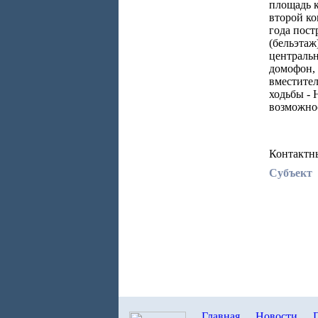
площадь кв
второй ко
года пост
(бельэтаж
центральн
домофон, 
вместител
ходьбы - 
возможнос
Контактн
Субъект
Главная
Новости