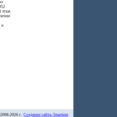
во
952
й этаж
пление
 и
2008-2026 г.
Создание сайта: Smartum