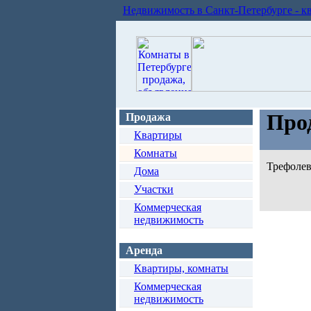
Недвижимость в Санкт-Петербурге - к
Про
Продажа
Квартиры
Комнаты
Трефолев
Дома
Участки
Коммерческая
недвижимость
Аренда
Квартиры, комнаты
Коммерческая
недвижимость