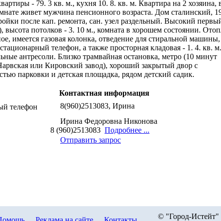
артиры - 79. 3 кв. м., кухня 10. 8. кв. м. Квартира на 2 хозяина, 
мнате живет мужчина пенсионного возраста. Дом сталинский, 1
ройки после кап. ремонта, сан. узел раздельный. Высокий первы
), высота потолков - 3. 10 м., комната в хорошем состоянии. Ото
ое, имеется газовая колонка, отведение для стиральной машины,
стационарный телефон, а также просторная кладовая - 1. 4. кв. м.
ьные антресоли. Близко трамвайная остановка, метро (10 минут
Нарвская или Кировский завод), хороший закрытый двор с
тью парковки и детская площадка, рядом детский садик.
Контактная информация
8(960)2513083, Ирина
ый телефон
Ирина Федоровна Никонова
8 (960)2513083
Подробнее ...
Отправить запрос
© "Город-Истейт" 
Помощь
Реклама на сайте
Контакты