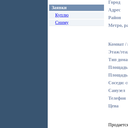
Город
Заявки
Адрес
Куплю
Район
Сниму
Метро, р
Комнат /
Этаж/эта
Тип дома
Площадь
Площадь
Соседи: с
Санузел
Телефон
Цена
Продается