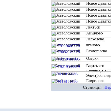
Всеволожский
Новое Девятк
Всеволожский
Новое Девятк
Всеволожский
Новое Девятк
Всеволожский
Новое Девятк
Всеволожский
Лехтуси
Всеволожский
Аньялово
Всеволожский
Лесколово
Всеволожский
вганово
Всеволожский
Разметелево
Выборгский
Озерки
Всеволожский
Вартемяги
Гатчина, СНТ
Гатчинский
Электростанд
Выборгский
Гаврилово
Страницы:
Пер