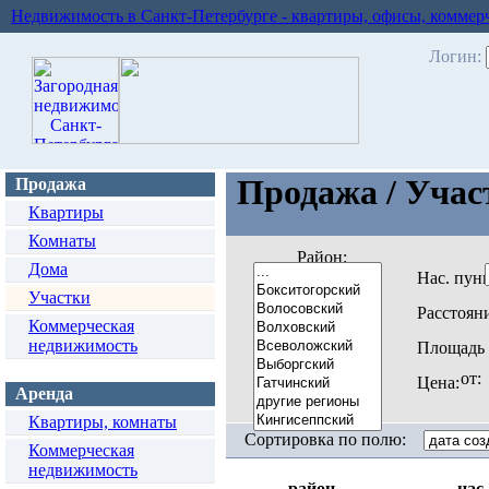
Недвижимость в Санкт-Петербурге - квартиры, офисы, коммер
Логин:
Продажа / Учас
Продажа
Квартиры
Комнаты
Район:
Дома
Нас. пунк
Участки
Расстоян
Коммерческая
недвижимость
Площадь 
от
Цена:
Аренда
Квартиры, комнаты
Сортировка по полю:
Коммерческая
недвижимость
район
нас