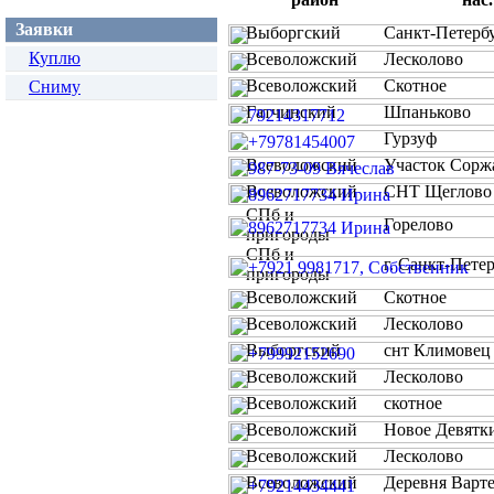
Заявки
Выборгский
Санкт-Петерб
Куплю
Всеволожский
Лесколово
Всеволожский
Скотное
Сниму
Гатчинский
Шпаньково
Гурзуф
Всеволожский
Участок Сор
Всеволожский
СНТ Щеглов
СПб и
Горелово
пригороды
СПб и
г. Санкт-Петерб
пригороды
Всеволожский
Скотное
Всеволожский
Лесколово
Выборгский
снт Климове
Всеволожский
Лесколово
Всеволожский
скотное
Всеволожский
Новое Девятк
Всеволожский
Лесколово
Всеволожский
Деревня Варт