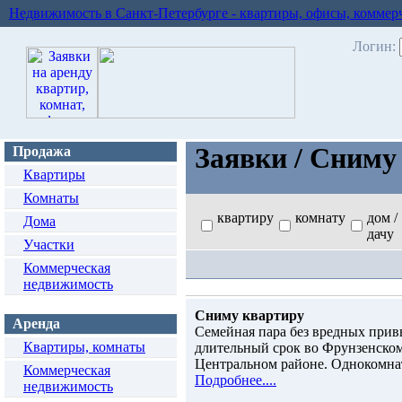
Недвижимость в Санкт-Петербурге - квартиры, офисы, коммер
Логин:
Заявки / Сниму
Продажа
Квартиры
Комнаты
квартиру
комнату
дом /
Дома
дач
Участки
Коммерческая
недвижимость
Сниму квартиру
Аренда
Семейная пара без вредных прив
Квартиры, комнаты
длительный срок во Фрунзенском
Центральном районе. Однокомнат
Коммерческая
Подробнее....
недвижимость