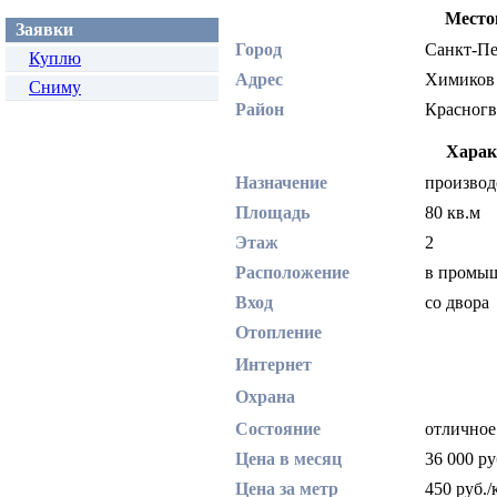
Место
Заявки
Город
Санкт-П
Куплю
Адрес
Химико
Сниму
Район
Красног
Харак
Назначение
производ
Площадь
80 кв.м
Этаж
2
Расположение
в промы
Вход
со двор
Отопление
Интернет
Охрана
Состояние
отлично
Цена в месяц
36 000 р
Цена за метр
450 руб.