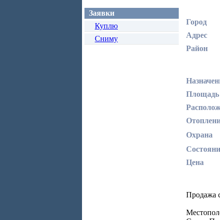
Заявки
Город
Куплю
Адрес
Сниму
Район
Назначен
Площадь
Располож
Отоплен
Охрана
Состояни
Цена
Продажа с
Местопол