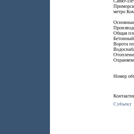
Санкт-Пет
Приморск
метро Ко
Основные
Производ
Общая пло
Бетонный
Ворота по
Водоснаб
Отоплени
Охраняем
Номер об
Контактн
Субъект