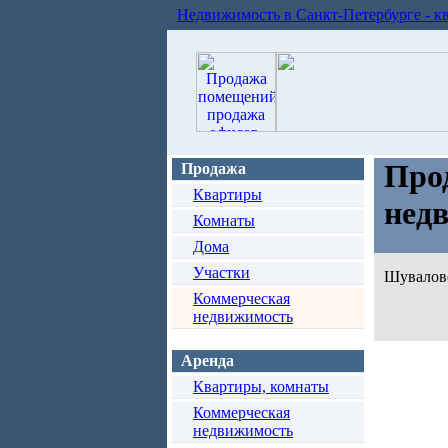
Недвижимость в Санкт-Петербурге - к
Про
Продажа
Квартиры
нед
Комнаты
Дома
Участки
Шуваловс
Коммерческая
недвижимость
Аренда
Квартиры, комнаты
Коммерческая
недвижимость