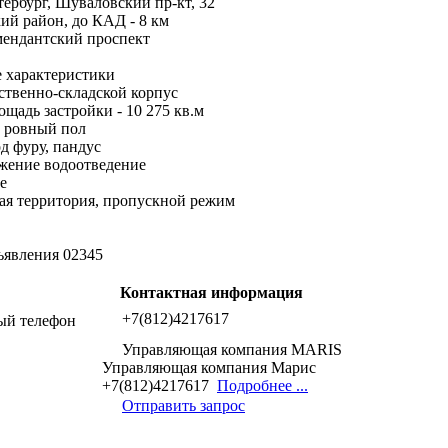
ербург, Шуваловский пр-кт, 32
ий район, до КАД - 8 км
мендантский проспект
 характеристики
ственно-складской корпус
щадь застройки - 10 275 кв.м
 ровный пол
д фуру, пандус
жение водоотведение
е
ая территория, пропускной режим
ъявления 02345
Контактная информация
+7(812)4217617
ый телефон
Управляющая компания MARIS
Управляющая компания Марис
+7(812)4217617
Подробнее ...
Отправить запрос