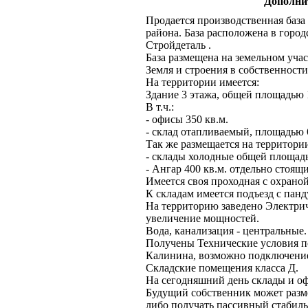
Дополни
Продается производственная база
района. База расположена в гор
Стройдеталь .
База размещена на земельном участ
Земля и строения в собственности
На территории имеется:
Здание 3 этажа, общей площадью 
В т.ч.:
- офисы 350 кв.м.
- склад отапливаемый, площадью 6
Так же размещается на территори
- склады холодные общей площадью
- Ангар 400 кв.м. отдельно стоящи
Имеется своя проходная с охраной
К складам имеется подъезд с панд
На территорию заведено Электрич
увеличение мощностей.
Вода, канализация - центральные.
Получены Технические условия по
Калинина, возможно подключени
Складские помещения класса Д.
На сегодняшний день склады и оф
Будущий собственник может разме
либо получать пассивный стабил