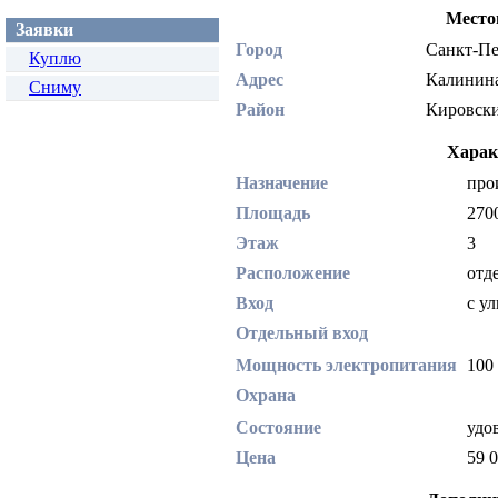
Место
Заявки
Город
Санкт-П
Куплю
Адрес
Калинин
Сниму
Район
Кировс
Харак
Назначение
про
Площадь
270
Этаж
3
Расположение
отд
Вход
с у
Отдельный вход
Мощность электропитания
100
Охрана
Состояние
удо
Цена
59 