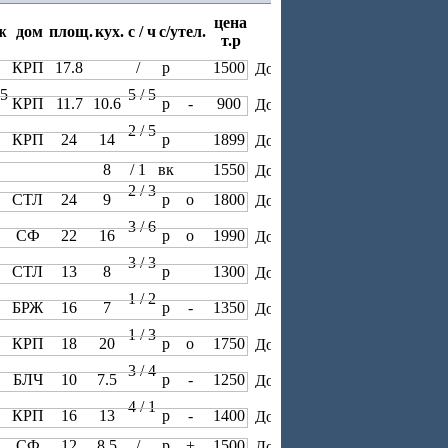
цена
ж
дом
площ.
кух.
с / ч
с/у
тел.
т.р
 3
КРП
17.8
/
р
1500
15
5 / 5
КРП
11.7
10.6
р
-
900
2 / 5
 5
КРП
24
14
р
1899
 3
8
/ 1
вк
1550
2 / 3
 5
СТЛ
24
9
р
о
1800
3 / 6
 5
СФ
22
16
р
о
1990
3 / 3
 3
СТЛ
13
8
р
1300
1 / 2
 5
БРЖ
16
7
р
-
1350
1 / 3
 6
КРП
18
20
р
о
1750
3 / 4
 5
БЛЧ
10
7.5
р
-
1250
4 / 1
 5
КРП
16
13
р
-
1400
 4
СФ
12
8.5
/
р
+
1500