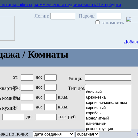
вартиры, офисы, коммерческая недвижимость Петербурга
Логин:
Пароль:
запомнить
Добави
дажа / Комнаты
от:
до:
Улица:
от:
до:
квартире:
Тип дома:
от:
до:
кв.м.
 комнаты:
от:
до:
кв.м.
 кухни:
:
до:
тыс. руб.
вка по полю: