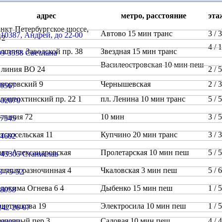
адрес
метро, расстояние
эта
нкт-Петербургское шоссе,
Автово 15 мин транс
3 /
8/2
4 / 
лпино, Заводской пр. 38
Звездная 15 мин транс
Василеостровская 10 мин пеш
 линия ВО 24
2 /
уворовский 9
Чернышевская
2 /
льшеохтинский пр. 22 1
пл. Ленина 10 мин транс
5 /
-линия 72
10 мин
3 /
тскосельская 11
Купчино 20 мин транс
3 /
во-Александровская
Пролетарская 10 мин пеш
5 /
льшая разночинная 4
Чкаловская 3 мин пеш
5 /
докима Огнева 6 4
Дыбенко 15 мин пеш
1 /
щетникова 19
Электросила 10 мин пеш
1 /
ачечный пер 3
Садовая 10 мин пеш
4 /