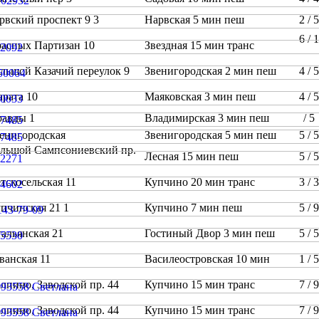
рвский проспект 9 3
Нарвская 5 мин пеш
2 /
6 / 
асных Партизан 10
Звездная 15 мин транс
льшой Казачий переулок 9
Звенигородская 2 мин пеш
4 /
арата 10
Маяковская 3 мин пеш
4 /
равды 1
Владимирская 3 мин пеш
/ 
енигородская
Звенигородская 5 мин пеш
5 /
льшой Сампсониевский пр.
Лесная 15 мин пеш
5 /
4
тскосельская 11
Купчино 20 мин транс
3 /
пчинская 21 1
Купчино 7 мин пеш
5 /
альянская 21
Гостиный Двор 3 мин пеш
5 /
ванская 11
Василеостровская 10 мин
1 /
лпино, Заводской пр. 44
Купчино 15 мин транс
7 /
лпино, Заводской пр. 44
Купчино 15 мин транс
7 /