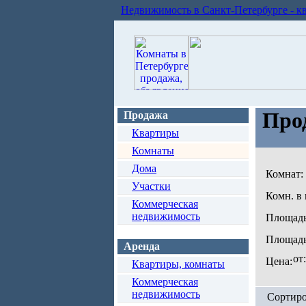
Недвижимость в Санкт-Петербурге - к
Про
Продажа
Квартиры
Комнаты
Дома
Комнат:
Участки
Комн. в 
Коммерческая
недвижимость
Площадь
Площадь
Аренда
от
Цена:
Квартиры, комнаты
Коммерческая
недвижимость
Сортиро