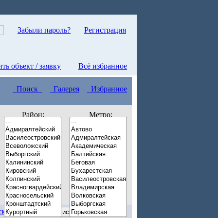
Забыли пароль?
Регистрация
ть объект / заявку
Всё избранное
Поиск
Галерея
Избранное
Район:
Метро:
скрыть фильтр