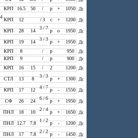
 5
КРП
16.5
50
/
р
+
1050
14
КРП
12
/ 3
с
+
1200
3 / 7
 5
КРП
28
14
р
о
1950
3 / 3
 5
КРП
19
14
р
+
1950
5
КРП
8
/
р
950
 5
КРП
9
/
р
900
 5
КРП
16
15
/
2
1200
3 / 3
 3
СТЛ
13
8
р
+
1300
4 / 7
 9
КРП
17
12
р
-
1550
6 / 6
 5
СФ
26
24
р
+
1950
2 / 4
 5
ПНЛ
18
10
р
+
1650
1 / 2
 9
ПНЛ
12.7
7.8
р
-
1200
2 / 2
 9
ПНЛ
17
7.8
р
-
1450