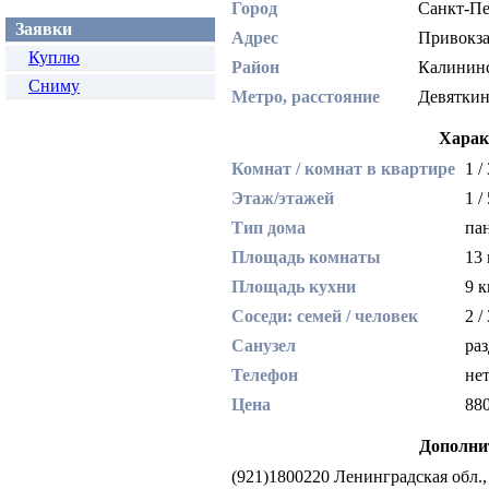
Город
Санкт-П
Заявки
Адрес
Привокз
Куплю
Район
Калини
Сниму
Метро, расстояние
Девяткин
Харак
Комнат / комнат в квартире
1 /
Этаж/этажей
1 /
Тип дома
па
Площадь комнаты
13
Площадь кухни
9 
Соседи: семей / человек
2 /
Санузел
ра
Телефон
не
Цена
88
Дополни
(921)1800220 Ленинградская обл.