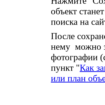
Нажмите "Сох
объект станет
поиска на сай
После сохран
нему можно з
фотографии (
пункт "
Как з
или план объ