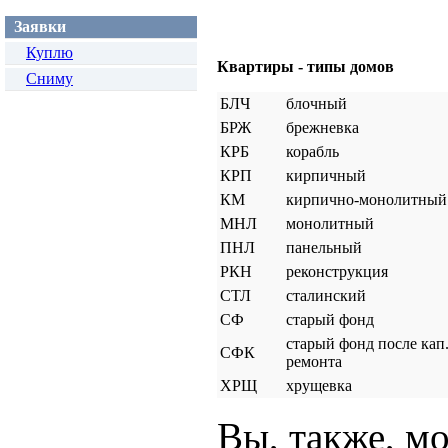
Заявки
Куплю
Квартиры - типы домов
Сниму
БЛЧ
блочный
БРЖ
брежневка
КРБ
корабль
КРП
кирпичный
КМ
кирпично-монолитный
МНЛ
монолитный
ПНЛ
панельный
РКН
реконструкция
СТЛ
сталинский
СФ
старый фонд
старый фонд после кап
СФК
ремонта
ХРЩ
хрущевка
Вы, также, мо