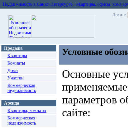
Недвижимость в Санкт-Петербурге - квартиры, офисы, коммер
Логин:
Продажа
Условные обозн
Квартиры
Комнаты
Основные усл
Дома
Участки
применяемые 
Коммерческая
недвижимость
параметров о
Аренда
сайте:
Квартиры, комнаты
Коммерческая
недвижимость